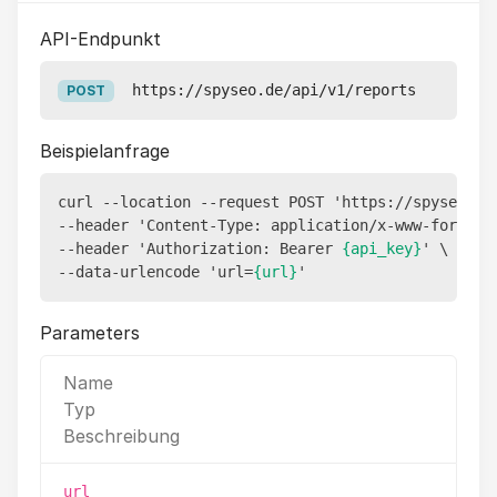
API-Endpunkt
https://spyseo.de/api/v1/reports
POST
Beispielanfrage
curl --location --request POST 'https://spyseo.de/
--header 'Content-Type: application/x-www-form-url
--header 'Authorization: Bearer 
{api_key}
' \

--data-urlencode 'url=
{url}
Parameters
Name
Typ
Beschreibung
url