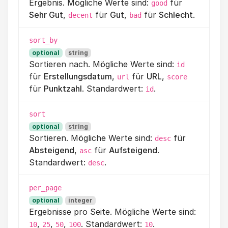
Ergebnis. Mögliche Werte sind:
für
good
Sehr Gut
,
für
Gut
,
für
Schlecht
.
decent
bad
sort_by
optional
string
Sortieren nach. Mögliche Werte sind:
id
für
Erstellungsdatum
,
für
URL
,
url
score
für
Punktzahl
. Standardwert:
.
id
sort
optional
string
Sortieren. Mögliche Werte sind:
für
desc
Absteigend
,
für
Aufsteigend
.
asc
Standardwert:
.
desc
per_page
optional
integer
Ergebnisse pro Seite. Mögliche Werte sind:
,
,
,
. Standardwert:
.
10
25
50
100
10